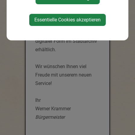
Ausgaben online gestellt
werden, die älter als 70 Jahre
Essentielle Cookies akzeptieren
sind. Alle anderen Ausgaben
sind auch weiterhin in
digitaler Form im Stadtarchiv
erhältlich.
Wir wünschen Ihnen viel
Freude mit unserem neuen
Service!
Ihr
Werner Krammer
Bürgermeister