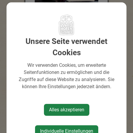
Ab sofort stehen die
Wochenausgaben des „Boten
Unsere Seite verwendet
von der Ybbs“ hier kostenlos
zum Download zur
Cookies
Verfügung. Mit diesem
Wir verwenden Cookies, um erweiterte
Service wollen wir die
Seitenfunktionen zu ermöglichen und die
Recherchen über Stadt- oder
Zugriffe auf diese Website zu analysieren. Sie
Familiengeschichten
können Ihre Einstellungen jederzeit ändern.
einfacher machen und einen
unkomplizierten Zugang zur
Historie ermöglichen.
Alles akzeptieren
Aus urheberrechtlichen
Individuelle Einstellungen
Gründen, können nur jene